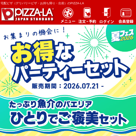
宅配ピザ（デリバリーピザ・お持ち帰り・出前）のPIZZA-LA