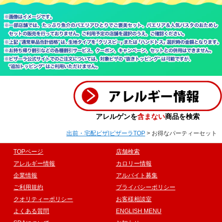
アレルゲンを
含まない
商品を検索
出前・宅配ピザ|ピザーラTOP
> お得なパーティーセット
TOPページ
店舗検索
アレルギー情報
カロリー情報
企業情報
アルバイト募集
ご利用規約
プライバシーポリシー
クオリティーポリシー
お客様相談室
よくある質問
ENGLISH MENU