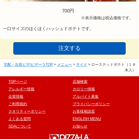
700円
※表示価格は税込価格です。
一口サイズのほくほくハッシュドポテトです。
注文する
宅配・出前ピザ|ピザーラTOP
>
メニュー
>
サイド
>
ローステッドポテト（１８
本入）
TOPページ
店舗検索
アレルギー情報
カロリー情報
企業情報
アルバイト募集
ご利用規約
プライバシーポリシー
クオリティーポリシー
お客様相談室
よくある質問
ENGLISH MENU
SDAについて
お知らせ