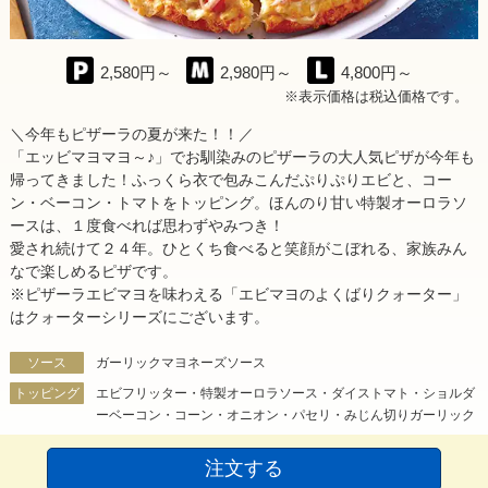
2,580円～
2,980円～
4,800円～
※表示価格は税込価格です。
＼今年もピザーラの夏が来た！！／
「エッビマヨマヨ～♪」でお馴染みのピザーラの大人気ピザが今年も
帰ってきました！ふっくら衣で包みこんだぷりぷりエビと、コー
ン・ベーコン・トマトをトッピング。ほんのり甘い特製オーロラソ
ースは、１度食べれば思わずやみつき！
愛され続けて２４年。ひとくち食べると笑顔がこぼれる、家族みん
なで楽しめるピザです。
※ピザーラエビマヨを味わえる「エビマヨのよくばりクォーター」
はクォーターシリーズにございます。
ソース
ガーリックマヨネーズソース
トッピング
エビフリッター・特製オーロラソース・ダイストマト・ショルダ
ーベーコン・コーン・オニオン・パセリ・みじん切りガーリック
注文する