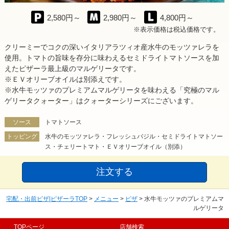
2,580円～
2,980円～
4,800円～
※表示価格は税込価格です。
クリーミーでコクの深いイタリアラツィオ産水牛のモッツァレラを
使用。トマトの旨味を存分に味わえるセミドライトマトソースを加
えたピザーラ最上級のマルゲリータです。
※ＥＶオリーブオイルは別添えです。
※水牛モッツァのプレミアムマルゲリータを味わえる「究極のマル
ゲリータクォーター」はクォーターシリーズにございます。
ソース
トマトソース
トッピング
水牛のモッツァレラ・フレッシュバジル・セミドライトマトソー
ス・チェリートマト・ＥＶオリーブオイル（別添）
注文する
宅配・出前ピザ|ピザーラTOP
>
メニュー
>
ピザ
>
水牛モッツァのプレミアムマ
ルゲリータ
TOPページ
店舗検索