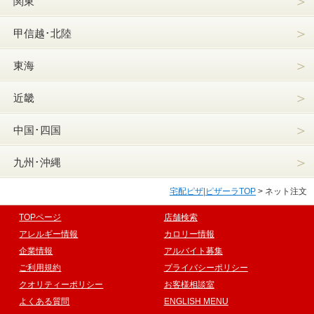
＞
関東
＞
甲信越･北陸
＞
東海
＞
近畿
＞
中国･四国
＞
九州･沖縄
宅配ピザ|ピザーラTOP
>
ネット注文
TOPページ
店舗検索
アレルギー情報
カロリー情報
企業情報
アルバイト募集
ご利用規約
プライバシーポリシー
クオリティーポリシー
お客様相談室
よくある質問
ENGLISH MENU