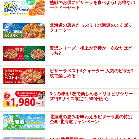
熱戦のお供にピザーラを食べよう! お得なパ
ーティーセット
北海道の恵みたっぷり！北海道のよくばり
クォーター
贅沢シリーズ 極上か究極か、あなたはど
っち?
ピザーラベスト4クォーター 人気のピザが1
枚で楽しめる！
3つの味を1枚で楽しめるトリオピザシリー
ズ!![Pサイズ限定]1,980円から
北海道の恵みを味わえるピザーラ夏の特別
企画!北海道キャンペーン