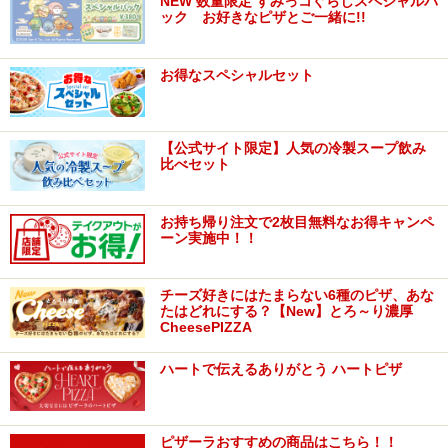
NEW 数量限定 すみっコぐらしスペシャルパ
ック お好きなピザとご一緒に!!
お得なスペシャルセット
【公式サイト限定】人気の冷製スープ飲み
比べセット
お持ち帰り注文で2枚目無料なお得キャンペ
ーン実施中！！
チーズ好きにはたまらない6種のピザ、あな
たはどれにする？【New】とろ～り濃厚
CheesePIZZA
ハートで伝えるありがとう ハートピザ
ピザーラおすすめの商品はこちら！！