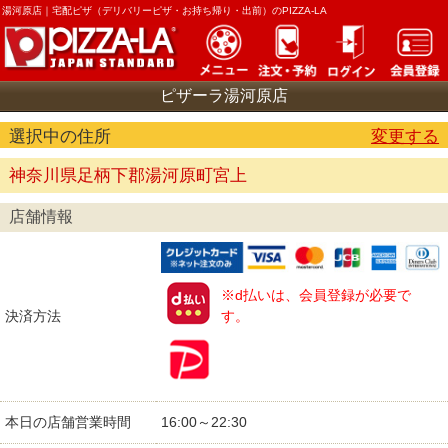
湯河原店｜
宅配ピザ（デリバリーピザ・お持ち帰り・出前）のPIZZA-LA
ピザーラ湯河原店
選択中の住所
変更する
神奈川県足柄下郡湯河原町宮上
店舗情報
※d払いは、会員登録が必要で
決済方法
す。
本日の店舗営業時間
16:00～22:30