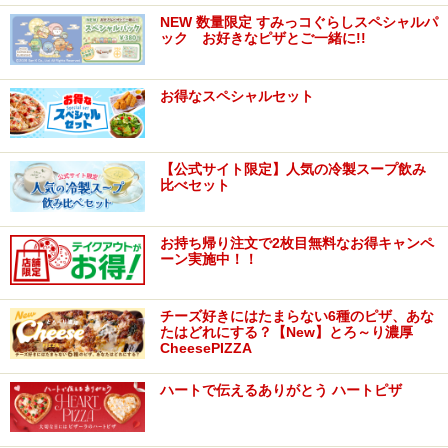
NEW 数量限定 すみっコぐらしスペシャルパ
ック お好きなピザとご一緒に!!
お得なスペシャルセット
【公式サイト限定】人気の冷製スープ飲み
比べセット
お持ち帰り注文で2枚目無料なお得キャンペ
ーン実施中！！
チーズ好きにはたまらない6種のピザ、あな
たはどれにする？【New】とろ～り濃厚
CheesePIZZA
ハートで伝えるありがとう ハートピザ