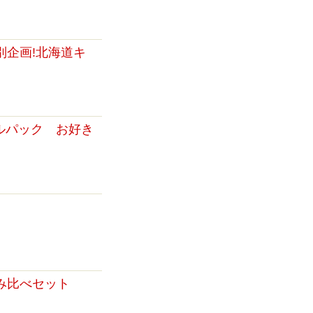
別企画!北海道キ
ャルパック お好き
み比べセット