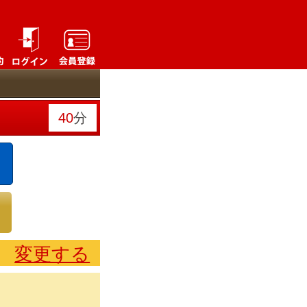
40
分
変更する