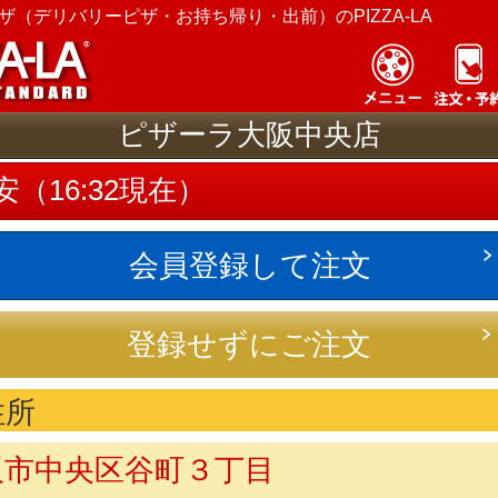
ザ（デリバリーピザ・お持ち帰り・出前）のPIZZA-LA
ピザーラ大阪中央店
安
（16:32現在）
会員登録して注文
登録せずにご注文
住所
阪市中央区谷町３丁目