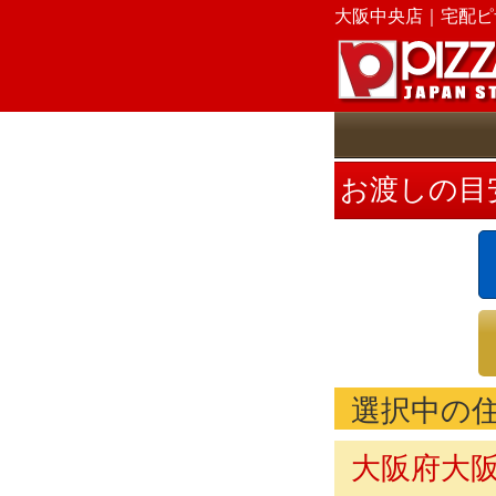
大阪中央店｜
宅配ピ
お渡しの目
選択中の
大阪府大