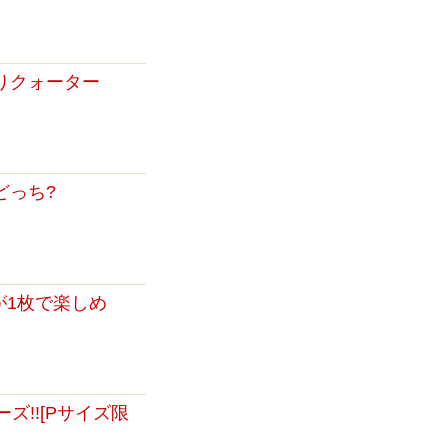
りクォーター
どっち?
が1枚で楽しめ
ズ!![Pサイズ限