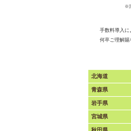
※
手数料導入に
何卒ご理解賜
北海道
青森県
岩手県
宮城県
秋田県