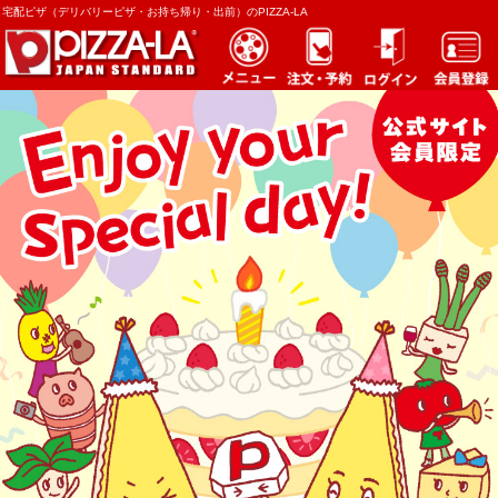
宅配ピザ（デリバリーピザ・お持ち帰り・出前）のPIZZA-LA