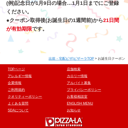
(例)記念日が1月9日の場合…1月1日までにご登録
ください。
クーポン取得後(お誕生日の1週間前)から
21日間
が有効期限
です。
出前・宅配ピザ|ピザーラTOP
> お誕生日クーポン
TOPページ
店舗検索
アレルギー情報
カロリー情報
企業情報
アルバイト募集
ご利用規約
プライバシーポリシー
クオリティーポリシー
お客様相談室
よくある質問
ENGLISH MENU
SDAについて
お知らせ