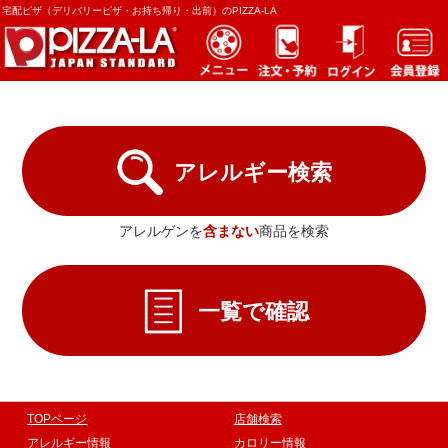
宅配ピザ（デリバリーピザ・お持ち帰り・出前）のPIZZA-LA
アレルギー検索
アレルゲンを
含まない
商品を検索
一覧で確認
TOPページ
店舗検索
アレルギー情報
カロリー情報