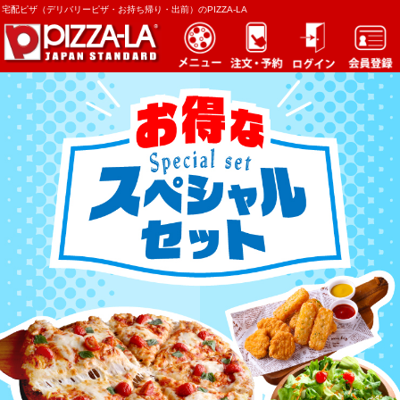
宅配ピザ（デリバリーピザ・お持ち帰り・出前）のPIZZA-LA