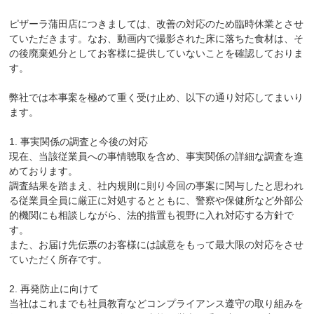
ピザーラ蒲田店につきましては、改善の対応のため臨時休業とさせ
ていただきます。なお、動画内で撮影された床に落ちた食材は、そ
の後廃棄処分としてお客様に提供していないことを確認しておりま
す。
弊社では本事案を極めて重く受け止め、以下の通り対応してまいり
ます。
1. 事実関係の調査と今後の対応
現在、当該従業員への事情聴取を含め、事実関係の詳細な調査を進
めております。
調査結果を踏まえ、社内規則に則り今回の事案に関与したと思われ
る従業員全員に厳正に対処するとともに、警察や保健所など外部公
的機関にも相談しながら、法的措置も視野に入れ対応する方針で
す。
また、お届け先伝票のお客様には誠意をもって最大限の対応をさせ
ていただく所存です。
2. 再発防止に向けて
当社はこれまでも社員教育などコンプライアンス遵守の取り組みを