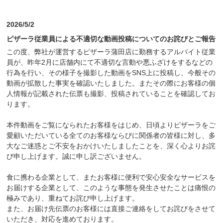
2026/5/2
ピザーラ従業員による不適切な動画投稿についてのお詫びとご報告
この度、弊社が運営するピザーラ蒲田店に勤務するアルバイト従業
員が、昨年2月に店舗内にて不適切な言動や悪ふざけをするなどの
行為を行い、その様子を撮影した動画をSNS上に投稿し、今般その
動画が拡散した事実を確認いたしました。またその際にお客様の個
人情報が記載された伝票も撮影、投稿されていることを確認してお
ります。
本件動画をご覧になられたお客様をはじめ、日頃よりピザーラをご
愛顧いただいている全てのお客様ならびに関係者の皆様に対し、多
大なご迷惑とご不安をおかけいたしましたことを、深く心よりお詫
び申し上げます。誠に申し訳ございません。
食に携わる企業として、またお客様に便利で安心安全なサービスを
お届けする企業として、このような事態を発生させたことは痛恨の
極みであり、重ねてお詫び申し上げます。
また、お届け先伝票のお客様には直接ご連絡をしてお詫びをさせて
いただき、対応を進めております。