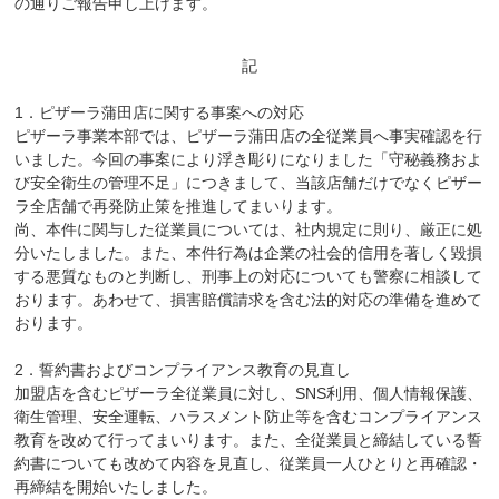
の通りご報告申し上げます。
記
1．ピザーラ蒲田店に関する事案への対応
ピザーラ事業本部では、ピザーラ蒲田店の全従業員へ事実確認を行
いました。今回の事案により浮き彫りになりました「守秘義務およ
び安全衛生の管理不足」につきまして、当該店舗だけでなくピザー
ラ全店舗で再発防止策を推進してまいります。
尚、本件に関与した従業員については、社内規定に則り、厳正に処
分いたしました。また、本件行為は企業の社会的信用を著しく毀損
する悪質なものと判断し、刑事上の対応についても警察に相談して
おります。あわせて、損害賠償請求を含む法的対応の準備を進めて
おります。
2．誓約書およびコンプライアンス教育の見直し
加盟店を含むピザーラ全従業員に対し、SNS利用、個人情報保護、
衛生管理、安全運転、ハラスメント防止等を含むコンプライアンス
教育を改めて行ってまいります。また、全従業員と締結している誓
約書についても改めて内容を見直し、従業員一人ひとりと再確認・
再締結を開始いたしました。