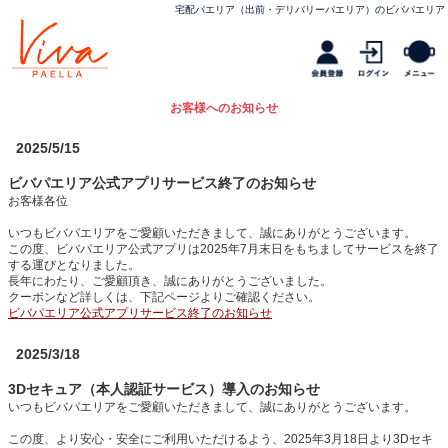
宅配パエリア（出前・デリバリーパエリア）のビバパエリア
お客様へのお知らせ
2025/5/15
ビバパエリア公式アプリサービス終了のお知らせ
お客様各位
いつもビバパエリアをご愛顧いただきまして、誠にありがとうございます。
この度、ビバパエリア公式アプリは2025年7月末日をもちましてサービスを終了
する運びとなりました。
長年にわたり、ご愛顧頂き、誠にありがとうございました。
クーポンなど詳しくは、下記ページよりご確認ください。
ビバパエリア公式アプリサービス終了のお知らせ
2025/3/18
3Dセキュア（本人認証サービス）導入のお知らせ
いつもビバパエリアをご愛顧いただきまして、誠にありがとうございます。
この度、より安心・安全にご利用いただけるよう、2025年3月18日より3Dセキ