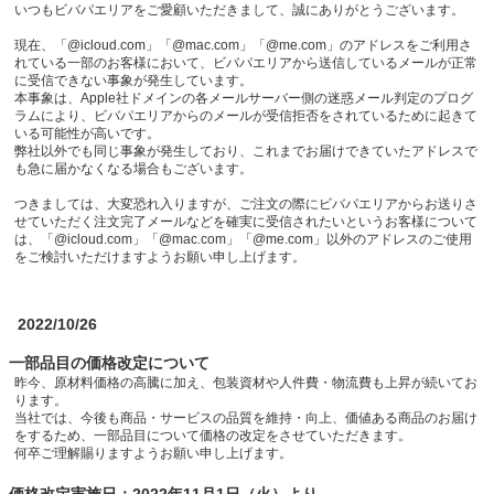
いつもビバパエリアをご愛顧いただきまして、誠にありがとうございます。
現在、「@icloud.com」「@mac.com」「@me.com」のアドレスをご利用さ
れている一部のお客様において、ビバパエリアから送信しているメールが正常
に受信できない事象が発生しています。
本事象は、Apple社ドメインの各メールサーバー側の迷惑メール判定のプログ
ラムにより、ビバパエリアからのメールが受信拒否をされているために起きて
いる可能性が高いです。
弊社以外でも同じ事象が発生しており、これまでお届けできていたアドレスで
も急に届かなくなる場合もございます。
つきましては、大変恐れ入りますが、ご注文の際にビバパエリアからお送りさ
せていただく注文完了メールなどを確実に受信されたいというお客様について
は、「@icloud.com」「@mac.com」「@me.com」以外のアドレスのご使用
をご検討いただけますようお願い申し上げます。
2022/10/26
一部品目の価格改定について
昨今、原材料価格の高騰に加え、包装資材や人件費・物流費も上昇が続いてお
ります。
当社では、今後も商品・サービスの品質を維持・向上、価値ある商品のお届け
をするため、一部品目について価格の改定をさせていただきます。
何卒ご理解賜りますようお願い申し上げます。
価格改定実施日：2022年11月1日（火）より