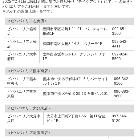
2025年2月1日以降は近隣店舗でお持ち帰り（テイクアウト）にて、引き続きビ
バパエリアをご利用頂けますと幸いです。
それぞれの近隣店舗一覧です。
＜ビバパエリア志免店＞
ビバパエリア箱崎
福岡市東区箱崎1-11-21 パルティーレ
092-651-
店
箱崎1F
3500
ビバパエリア大橋
092-542-
福岡市南区大橋3-14-8 ベリーテ1F
店
4411
ビバパエリア太宰
太宰府市坂本1-3-18 グランシャリオ
092-924-
府店
1F
5500
＜ビバパエリア熊本南店＞
ビバパエリア熊本
熊本市中央区子飼本町1-5 リバーサイド
096-342-
中央店
ルミカ 1Ｆ
0100
ビバパエリア熊本
096-383-
熊本市中央区帯山3-39-13 石川ビル101
東店
9600
＜ビバパエリア大分東店＞
ビバパエリア大分中
大分市上田町2丁目1-66 第11名城
097-546-
央店
ビル1F
5120
＜ビバパエリア尾張旭店＞