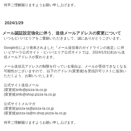
何卒ご理解賜りますようお願い申し上げます。
2024/1/29
メール認証設定強化に伴う、送信メールアドレスの変更について
いつもビバパエリアをご愛顧いただきまして、誠にありがとうございます。
Google社により発表されました『メール送信者のガイドラインの改定』に伴
い ピザーラ公式サイト・ビバパエリア公式サイトでは、2024/1/31(水)から送
信メールアドレスが変わります。
メール送信元アドレスの制限を行っている場合は、メールが受信できなくなる
可能性がございますので、 以下のアドレス(変更後)を受信許可リストに追加い
ただくよう、お願いいたします。
公式サイト送信メール
(変更前)info@pizza-la.co.jp
(変更後)info@shop.pizza-la.co.jp
公式サイトメルマガ
(変更前)pizza-la@pizza-la.co.jp
(変更後)pizza-la@m.shop.pizza-la.co.jp
何卒ご理解賜りますようお願い申し上げます。