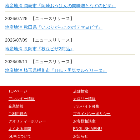
地産地消 岡崎市『岡崎おうはんの肉味噌となすのピザ』
2026/07/28
【ニュースリリース】
地産地消 秋田県『いぶりがっこのポテマヨピザ』
2026/07/09
【ニュースリリース】
地産地消 長岡市『枝豆ピザ2商品』
2026/06/11
【ニュースリリース】
地産地消 埼玉県桶川市『THE・男気マルゲリータ』
TOPページ
店舗検索
アレルギー情報
カロリー情報
企業情報
アルバイト募集
ご利用規約
プライバシーポリシー
クオリティーポリシー
お客様相談室
よくある質問
ENGLISH MENU
SDAについて
お知らせ