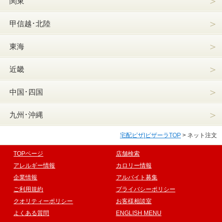
＞
関東
＞
甲信越･北陸
＞
東海
＞
近畿
＞
中国･四国
＞
九州･沖縄
宅配ピザ|ピザーラTOP
>
ネット注文
TOPページ
店舗検索
アレルギー情報
カロリー情報
企業情報
アルバイト募集
ご利用規約
プライバシーポリシー
クオリティーポリシー
お客様相談室
よくある質問
ENGLISH MENU