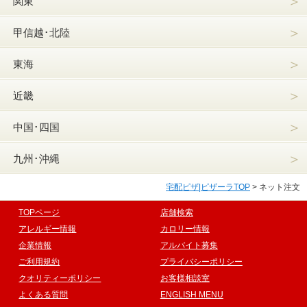
＞
関東
＞
甲信越･北陸
＞
東海
＞
近畿
＞
中国･四国
＞
九州･沖縄
宅配ピザ|ピザーラTOP
>
ネット注文
TOPページ
店舗検索
アレルギー情報
カロリー情報
企業情報
アルバイト募集
ご利用規約
プライバシーポリシー
クオリティーポリシー
お客様相談室
よくある質問
ENGLISH MENU