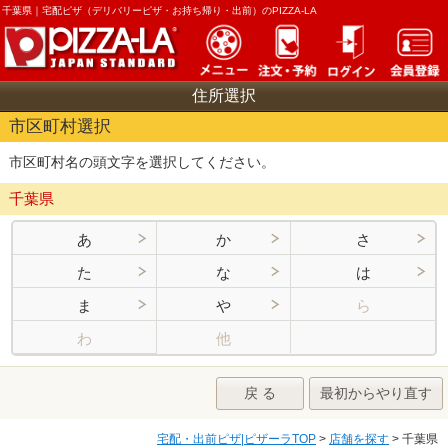
千葉県｜
宅配ピザ（デリバリーピザ・お持ち帰り・出前）のPIZZA-LA
住所選択
市区町村選択
市区町村名の頭文字を選択してください。
千葉県
あ
か
さ
た
な
は
ま
や
ら
わ
他
戻 る
最初からやり直す
宅配・出前ピザ|ピザーラTOP
>
店舗を探す
> 千葉県