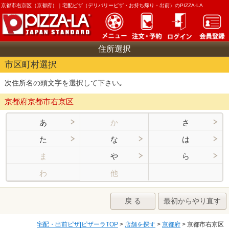
京都市右京区（京都府）｜
宅配ピザ（デリバリーピザ・お持ち帰り・出前）のPIZZA-LA
住所選択
市区町村選択
次住所名の頭文字を選択して下さい｡
京都府京都市右京区
あ
か
さ
た
な
は
ま
や
ら
わ
他
戻 る
最初からやり直す
宅配・出前ピザ|ピザーラTOP
>
店舗を探す
>
京都府
> 京都市右京区