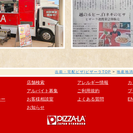
出前・宅配ピザ|ピザーラTOP
>
地産地
店舗検索
アレルギー情報
カ
アルバイト募集
ご利用規約
プ
シー
お客様相談室
よくある質問
E
お知らせ