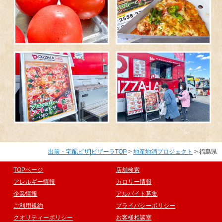
出前・宅配ピザ|ピザーラTOP
>
地産地消プロジェクト
> 福島県
TOPページ
店舗検索
アレルギー情報
カロリー情報
企業情報
アルバイト募集
ご利用規約
プライバシーポリシー
クオリティーポリシー
お客様相談室