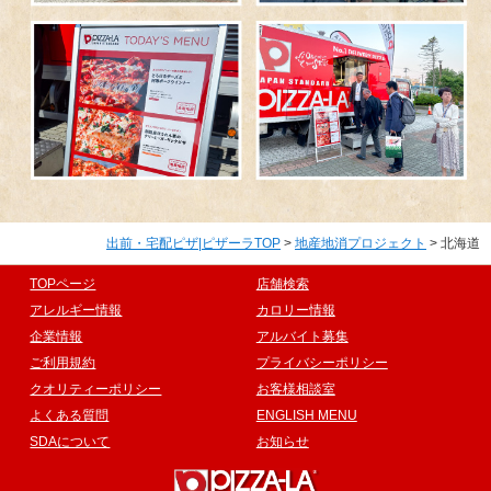
出前・宅配ピザ|ピザーラTOP
>
地産地消プロジェクト
> 北海道
TOPページ
店舗検索
アレルギー情報
カロリー情報
企業情報
アルバイト募集
ご利用規約
プライバシーポリシー
クオリティーポリシー
お客様相談室
よくある質問
ENGLISH MENU
SDAについて
お知らせ