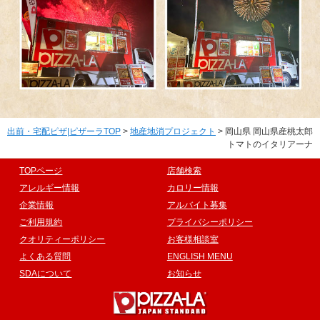
出前・宅配ピザ|ピザーラTOP
>
地産地消プロジェクト
> 岡山県 岡山県産桃太郎
トマトのイタリアーナ
TOPページ
店舗検索
アレルギー情報
カロリー情報
企業情報
アルバイト募集
ご利用規約
プライバシーポリシー
クオリティーポリシー
お客様相談室
よくある質問
ENGLISH MENU
SDAについて
お知らせ