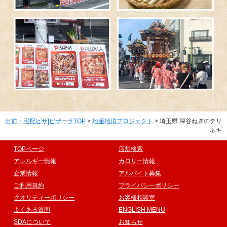
出前・宅配ピザ|ピザーラTOP
>
地産地消プロジェクト
> 埼玉県 深谷ねぎのテリ
ネギ
TOPページ
店舗検索
アレルギー情報
カロリー情報
企業情報
アルバイト募集
ご利用規約
プライバシーポリシー
クオリティーポリシー
お客様相談室
よくある質問
ENGLISH MENU
SDAについて
お知らせ