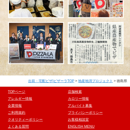
出前・宅配ピザ|ピザーラTOP
>
地産地消プロジェクト
> 徳島県
TOPページ
店舗検索
アレルギー情報
カロリー情報
企業情報
アルバイト募集
ご利用規約
プライバシーポリシー
クオリティーポリシー
お客様相談室
よくある質問
ENGLISH MENU