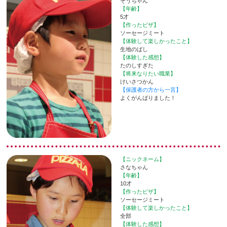
そうちゃん
【年齢】
5才
【作ったピザ】
ソーセージミート
【体験して楽しかったこと】
生地のばし
【体験した感想】
たのしすぎた
【将来なりたい職業】
けいさつかん
【保護者の方から一言】
よくがんばりました！
【ニックネーム】
さなちゃん
【年齢】
10才
【作ったピザ】
ソーセージミート
【体験して楽しかったこと】
全部
【体験した感想】