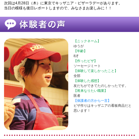
次回は4月28日（木）に東京でキッザニア・ピザーラデーがあります。
当日の模様も後日レポートしますので、みなさまお楽しみに！！
【ニックネーム】
ゆうが
【年齢】
8才
【作ったピザ】
ソーセージミート
【体験して楽しかったこと】
全部
【体験した感想】
友だちができてたのしかったです。
【将来なりたい職業】
医者
【保護者の方から一言】
ピザ作りはキッザニアの看板商品だと
思います！