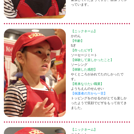
っています。
【ニックネーム】
かのん
【年齢】
5才
【作ったピザ】
ソーセージミート
【体験して楽しかったこと】
ソーシング
【体験した感想】
やくところがみれてたのしかったで
す。
【将来なりたい職業】
ようちえんのせんせい
【保護者の方から一言】
トッピングをのせるのがとても楽しか
ったようで笑顔でピザをもって出てき
ました。
【ニックネーム】