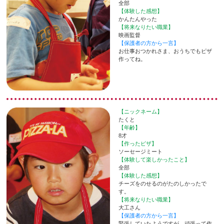
全部
【体験した感想】
かんたんやった
【将来なりたい職業】
映画監督
【保護者の方から一言】
お仕事おつかれさま、おうちでもピザ
作ってね。
【ニックネーム】
たくと
【年齢】
8才
【作ったピザ】
ソーセージミート
【体験して楽しかったこと】
全部
【体験した感想】
チーズをのせるのがたのしかったで
す。
【将来なりたい職業】
大工さん
【保護者の方から一言】
緊張していたようですが、頑張って作