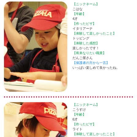
【ニックネーム】
こはな
【年齢】
4才
【作ったピザ】
イタリアーナ
【体験して楽しかったこと】
トッピング
【体験した感想】
楽しかったです！
【将来なりたい職業】
だんご屋さん
【保護者の方から一言】
いっぱい楽しめて良かったね。
【ニックネーム】
こうすけ
【年齢】
6才
【作ったピザ】
ライト
【体験して楽しかったこと】