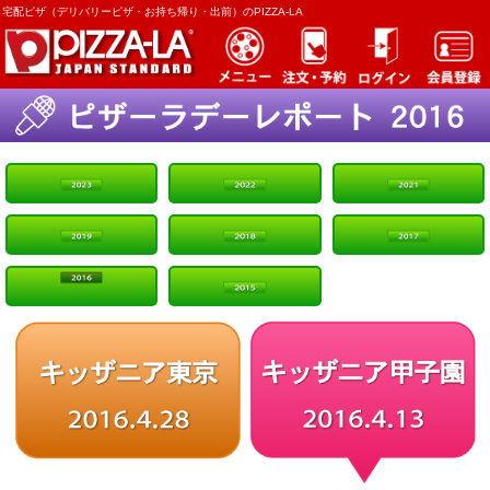
宅配ピザ（デリバリーピザ・お持ち帰り・出前）のPIZZA-LA