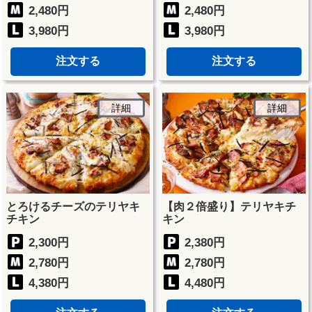
2,480円
2,480円
3,980円
3,980円
注文する
注文する
詳細
詳細
とろけるチーズのテリヤキ
【肉２倍盛り】テリヤキチ
チキン
キン
2,300円
2,380円
2,780円
2,780円
4,380円
4,480円