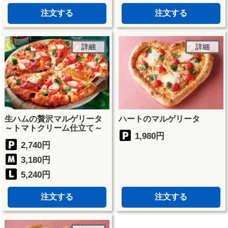
注文する
注文する
詳細
詳細
生ハムの贅沢マルゲリータ
ハートのマルゲリータ
～トマトクリーム仕立て～
1,980円
2,740円
3,180円
5,240円
注文する
注文する