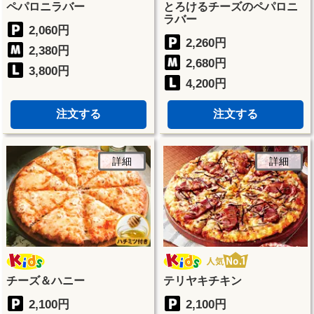
ペパロニラバー
とろけるチーズのペパロニ
ラバー
2,060円
2,260円
2,380円
2,680円
3,800円
4,200円
注文する
注文する
詳細
詳細
チーズ＆ハニー
テリヤキチキン
2,100円
2,100円