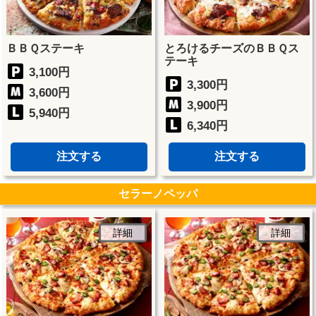
ＢＢＱステーキ
とろけるチーズのＢＢＱス
テーキ
3,100円
3,300円
3,600円
3,900円
5,940円
6,340円
注文する
注文する
セラーノペッパ
詳細
詳細