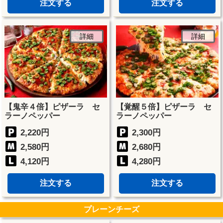
注文する
注文する
詳細
詳細
【鬼辛４倍】ピザーラ セ
【覚醒５倍】ピザーラ セ
ラーノペッパー
ラーノペッパー
2,220円
2,300円
2,580円
2,680円
4,120円
4,280円
注文する
注文する
プレーンチーズ