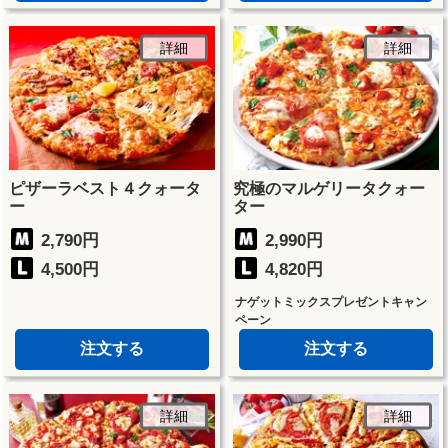
詳細
詳細
ピザーラベスト４クォータ
究極のマルゲリータクォー
ー
ター
2,790円
2,990円
4,500円
4,820円
ナゲットミックスプレゼントキャン
ペーン
注文する
注文する
詳細
詳細