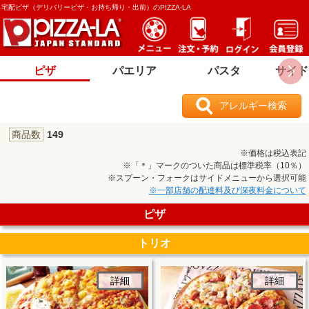
宅配ピザ（デリバリーピザ・お持ち帰り・出前）のPIZZA-LA
ピザ
パエリア
パスタ
サイド
アレルギー検索
商品数
149
※価格は税込表記
※「＊」マークのついた商品は標準税率（10％）
※スプーン・フォークはサイドメニューから選択可能
※一部店舗の配達料及び深夜料金について
ピザ
トリオ
詳細
詳細