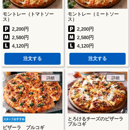
モントレー（トマトソー
モントレー（ミートソー
ス）
ス）
2,200円
2,200円
2,580円
2,580円
4,120円
4,120円
注文する
注文する
詳細
詳細
とろけるチーズのピザーラ
プルコギ
ピザーラ プルコギ