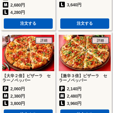
3,640円
2,680円
4,280円
注文する
注文する
詳細
詳細
【大辛２倍】ピザーラ セ
【激辛３倍】ピザーラ セ
ラーノペッパー
ラーノペッパー
2,060円
2,140円
2,380円
2,480円
3,800円
3,960円