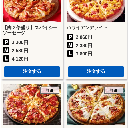
【肉２倍盛り】スパイシー
ハワイアンデライト
ソーセージ
2,060円
2,200円
2,380円
2,580円
3,800円
4,120円
注文する
注文する
詳細
詳細