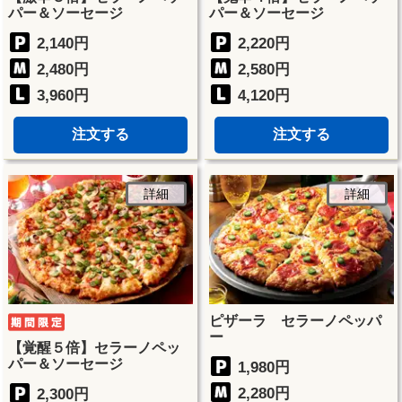
パー＆ソーセージ
パー＆ソーセージ
2,140円
2,220円
2,480円
2,580円
3,960円
4,120円
注文する
注文する
詳細
詳細
ピザーラ セラーノペッパ
ー
【覚醒５倍】セラーノペッ
パー＆ソーセージ
1,980円
2,280円
2,300円