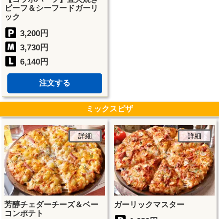
ビーフ＆シーフードガーリ
ック
3,200円
3,730円
6,140円
注文する
ミックスピザ
詳細
詳細
芳醇チェダーチーズ＆ベー
ガーリックマスター
コンポテト