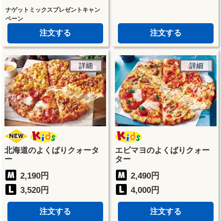
ナゲットミックスプレゼントキャン
ペーン
注文する
注文する
詳細
詳細
北海道のよくばりクォータ
エビマヨのよくばりクォー
ー
ター
2,190円
2,490円
3,520円
4,000円
注文する
注文する