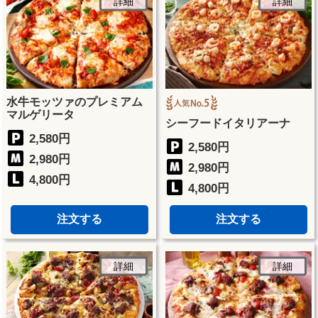
詳細
詳細
水牛モッツァのプレミアム
マルゲリータ
シーフードイタリアーナ
2,580円
2,580円
2,980円
2,980円
4,800円
4,800円
注文する
注文する
詳細
詳細