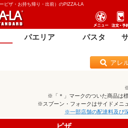
ピザ・お持ち帰り・出前）のPIZZA-LA
パエリア
パスタ
アレ
※「＊」マークのついた商品は標
※スプーン・フォークはサイドメニ
※一部店舗の配達料及び
ピザ