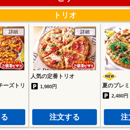
トリオ
詳細
詳細
人気の定番トリオ
チーズトリ
夏のプレミ
1,980円
2,480円
する
注文する
注