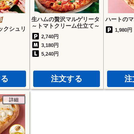
生ハムの贅沢マルゲリータ
ハートのマ
～トマトクリーム仕立て～
ックシュリ
1,980円
2,740円
3,180円
5,240円
する
注文する
注
詳細