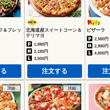
フ＆フレッ
北海道産スイートコーン＆
ピザーラ 
テリマヨ
2,580円
1,880円
2,980円
2,180円
4,800円
3,500円
する
注文する
注
詳細
詳細