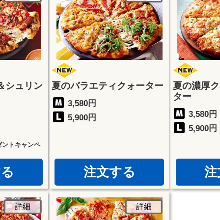
＆シュリン
夏のバラエティクォーター
夏の濃厚ク
ター
3,580円
3,580円
5,900円
5,900円
ゼントキャンペ
する
注文する
注
詳細
詳細