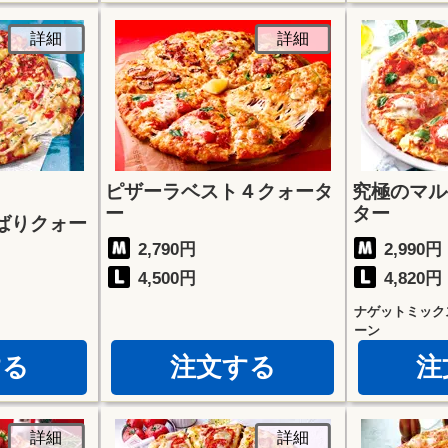
詳細
詳細
ピザーラベスト４クォータ
究極のマル
ー
ター
ばりクォー
2,790円
2,990円
4,500円
4,820円
ナゲットミック
ーン
する
注文する
注
詳細
詳細