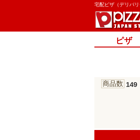
宅配ピザ（デリバリー
ピザ
商品数
149