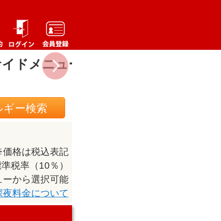
サイドメニュー
ドリンク
ルギー検索
※価格は税込表記
準税率（10％）
ューから選択可能
深夜料金について