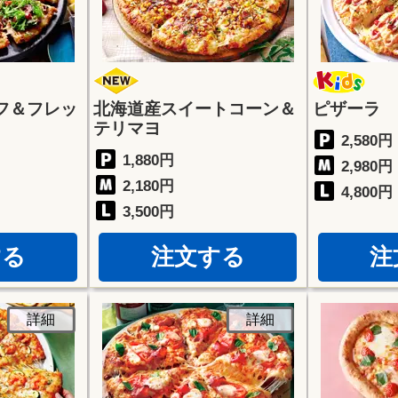
フ＆フレッ
北海道産スイートコーン＆
ピザーラ 
テリマヨ
2,580円
1,880円
2,980円
2,180円
4,800円
3,500円
する
注文する
注
詳細
詳細