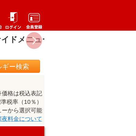
サイドメニュー
ドリンク
ルギー検索
※価格は税込表記
準税率（10％）
ューから選択可能
深夜料金について