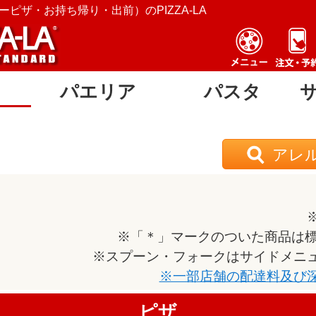
ピザ・お持ち帰り・出前）のPIZZA-LA
パエリア
パスタ
アレ
※「＊」マークのついた商品は標
※スプーン・フォークはサイドメニ
※一部店舗の配達料及び
ピザ