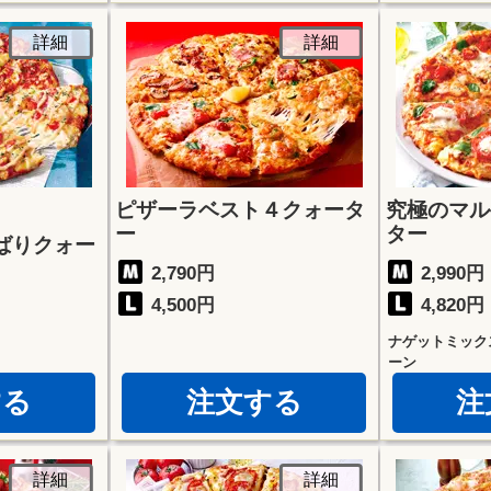
詳細
詳細
ピザーラベスト４クォータ
究極のマル
ー
ター
ばりクォー
2,790円
2,990円
4,500円
4,820円
ナゲットミック
ーン
する
注文する
注
詳細
詳細