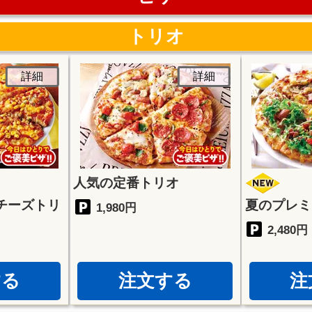
トリオ
詳細
詳細
人気の定番トリオ
チーズトリ
夏のプレミ
1,980円
2,480円
する
注文する
注