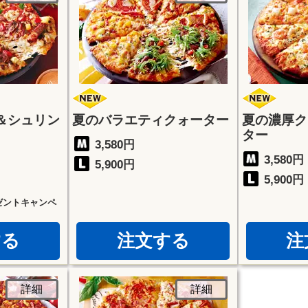
＆シュリン
夏のバラエティクォーター
夏の濃厚ク
ター
3,580円
3,580円
5,900円
5,900円
ゼントキャンペ
する
注文する
注
詳細
詳細