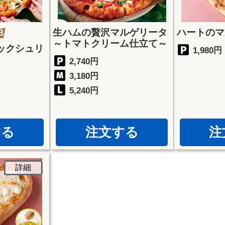
生ハムの贅沢マルゲリータ
ハートのマ
～トマトクリーム仕立て～
ックシュリ
1,980円
2,740円
3,180円
5,240円
する
注文する
注
詳細