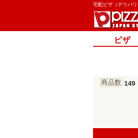
宅配ピザ（デリバリー
ピザ
商品数
149